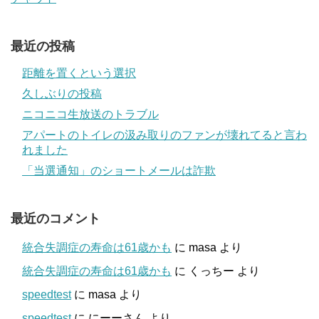
最近の投稿
距離を置くという選択
久しぶりの投稿
ニコニコ生放送のトラブル
アパートのトイレの汲み取りのファンが壊れてると言わ
れました
「当選通知」のショートメールは詐欺
最近のコメント
統合失調症の寿命は61歳かも
に
masa
より
統合失調症の寿命は61歳かも
に
くっちー
より
speedtest
に
masa
より
speedtest
に
にーーさん
より