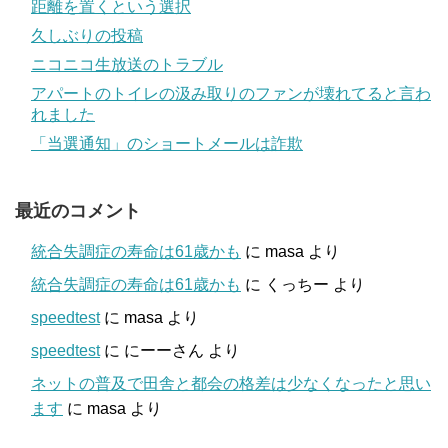
距離を置くという選択
久しぶりの投稿
ニコニコ生放送のトラブル
アパートのトイレの汲み取りのファンが壊れてると言わ
れました
「当選通知」のショートメールは詐欺
最近のコメント
統合失調症の寿命は61歳かも
に
masa
より
統合失調症の寿命は61歳かも
に
くっちー
より
speedtest
に
masa
より
speedtest
に
にーーさん
より
ネットの普及で田舎と都会の格差は少なくなったと思い
ます
に
masa
より