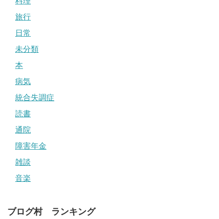
料理
旅行
日常
未分類
本
病気
統合失調症
読書
通院
障害年金
雑談
音楽
ブログ村 ランキング