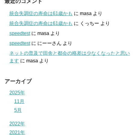
最近のコメント
統合失調症の寿命は61歳かも
に
masa
より
統合失調症の寿命は61歳かも
に
くっちー
より
speedtest
に
masa
より
speedtest
に
にーーさん
より
ネットの普及で田舎と都会の格差は少なくなったと思い
ます
に
masa
より
アーカイブ
2025年
11月
5月
2022年
2021年