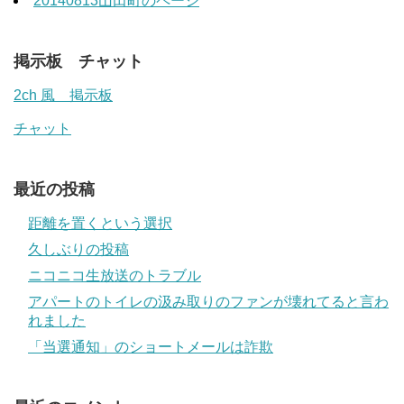
20140813山田町のページ
掲示板 チャット
2ch 風 掲示板
チャット
最近の投稿
距離を置くという選択
久しぶりの投稿
ニコニコ生放送のトラブル
アパートのトイレの汲み取りのファンが壊れてると言わ
れました
「当選通知」のショートメールは詐欺