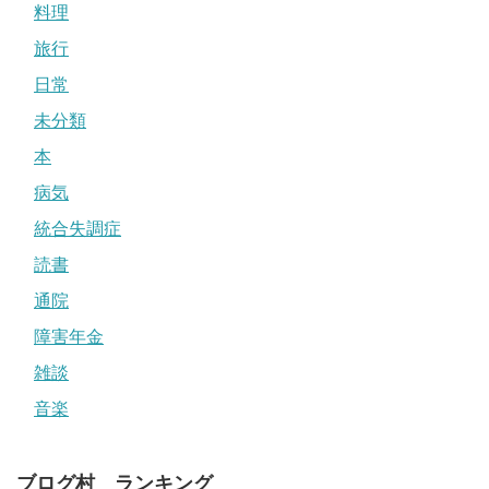
料理
旅行
日常
未分類
本
病気
統合失調症
読書
通院
障害年金
雑談
音楽
ブログ村 ランキング