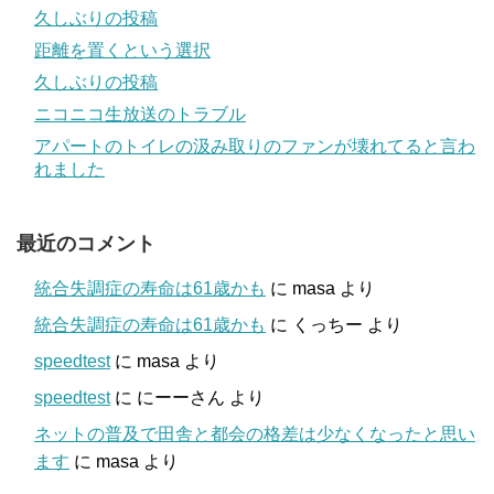
久しぶりの投稿
距離を置くという選択
久しぶりの投稿
ニコニコ生放送のトラブル
アパートのトイレの汲み取りのファンが壊れてると言わ
れました
最近のコメント
統合失調症の寿命は61歳かも
に
masa
より
統合失調症の寿命は61歳かも
に
くっちー
より
speedtest
に
masa
より
speedtest
に
にーーさん
より
ネットの普及で田舎と都会の格差は少なくなったと思い
ます
に
masa
より