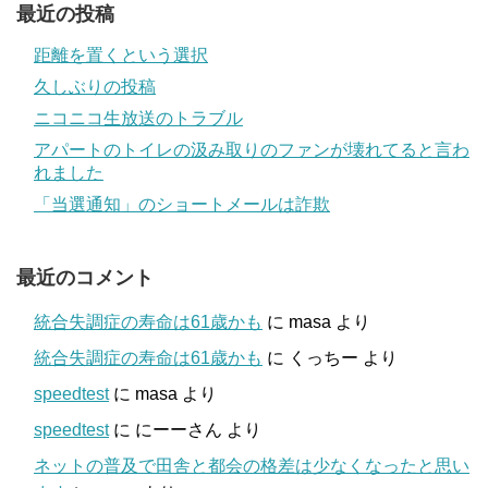
最近の投稿
距離を置くという選択
久しぶりの投稿
ニコニコ生放送のトラブル
アパートのトイレの汲み取りのファンが壊れてると言わ
れました
「当選通知」のショートメールは詐欺
最近のコメント
統合失調症の寿命は61歳かも
に
masa
より
統合失調症の寿命は61歳かも
に
くっちー
より
speedtest
に
masa
より
speedtest
に
にーーさん
より
ネットの普及で田舎と都会の格差は少なくなったと思い