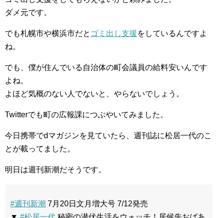
ダメ元です。
でも札幌市や横浜市だと
ゴミ出し支援
をしているんですよ
ね。
でも、僕が住んでいる自治体の町会議員の給料安いんです
よね。
よほど気概のない人でないと、やらないでしょう。
Twitterでも町の広報課につぶやいてみました。
今日携帯でdマガジンを見ていたら、週刊誌に松居一代のこ
とが載ってました。
明日は週刊新潮だそうです。
#週刊新潮
7月20日文月増大号 7/12発売
▼
#松居一代
秘密の潜伏生活をウォッチ！居候先おばあ