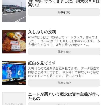
買い物に行ってきました。消費税８％は
高いよ
記事を読む
久しぶりの投稿
noteのほうばかり投稿してワードプレス、休んでま
した。 こちらのサイトも宜しくおねがいします。 も
う母が亡くなって、２年も経つのかな・・...
記事を読む
紅白を見てます
大晦日なので紅白歌合戦を見てます。 データ放送で
曲順とか見れるですね。 嵐が今日で解散という話な
のでメドレーを見てます。 若い人の曲...
記事を読む
ニートが悪という概念は資本主義が作っ
たもの