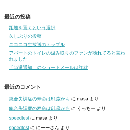
最近の投稿
距離を置くという選択
久しぶりの投稿
ニコニコ生放送のトラブル
アパートのトイレの汲み取りのファンが壊れてると言わ
れました
「当選通知」のショートメールは詐欺
最近のコメント
統合失調症の寿命は61歳かも
に
masa
より
統合失調症の寿命は61歳かも
に
くっちー
より
speedtest
に
masa
より
speedtest
に
にーーさん
より