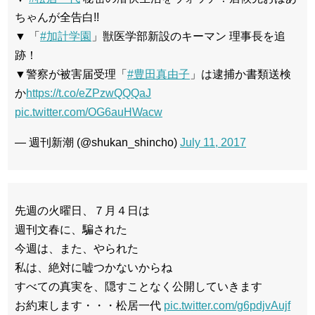
ちゃんが全告白!!
▼ 「
#加計学園
」獣医学部新設のキーマン 理事長を追
跡！
▼警察が被害届受理「
#豊田真由子
」は逮捕か書類送検
か
https://t.co/eZPzwQQQaJ
pic.twitter.com/OG6auHWacw
— 週刊新潮 (@shukan_shincho)
July 11, 2017
先週の火曜日、７月４日は
週刊文春に、騙された
今週は、また、やられた
私は、絶対に嘘つかないからね
すべての真実を、隠すことなく公開していきます
お約束します・・・松居一代
pic.twitter.com/g6pdjvAujf