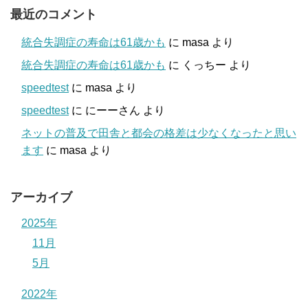
最近のコメント
統合失調症の寿命は61歳かも
に
masa
より
統合失調症の寿命は61歳かも
に
くっちー
より
speedtest
に
masa
より
speedtest
に
にーーさん
より
ネットの普及で田舎と都会の格差は少なくなったと思い
ます
に
masa
より
アーカイブ
2025年
11月
5月
2022年