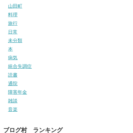
山田町
料理
旅行
日常
未分類
本
病気
統合失調症
読書
通院
障害年金
雑談
音楽
ブログ村 ランキング