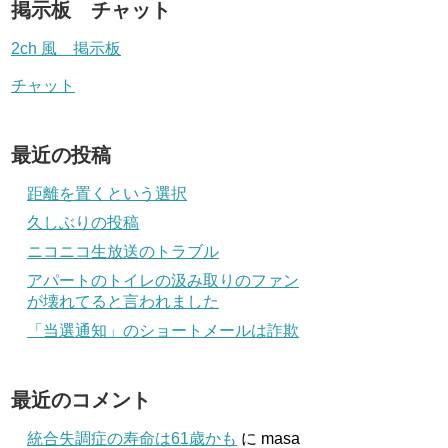
掲示板 チャット
2ch 風 掲示板
チャット
最近の投稿
距離を置くという選択
久しぶりの投稿
ニコニコ生放送のトラブル
アパートのトイレの汲み取りのファン
が壊れてると言われました
「当選通知」のショートメールは詐欺
最近のコメント
統合失調症の寿命は61歳かも
に
masa