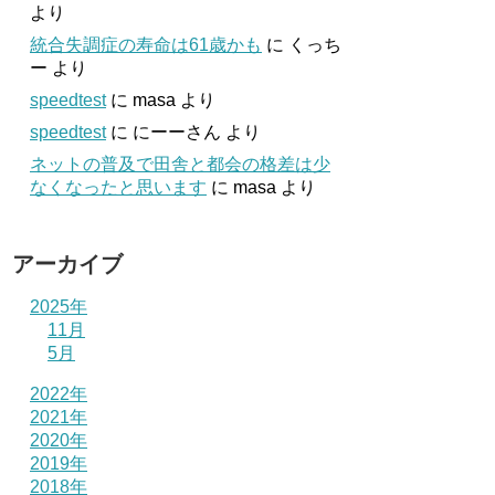
より
統合失調症の寿命は61歳かも
に
くっち
ー
より
speedtest
に
masa
より
speedtest
に
にーーさん
より
ネットの普及で田舎と都会の格差は少
なくなったと思います
に
masa
より
アーカイブ
2025年
11月
5月
2022年
2021年
2020年
2019年
2018年