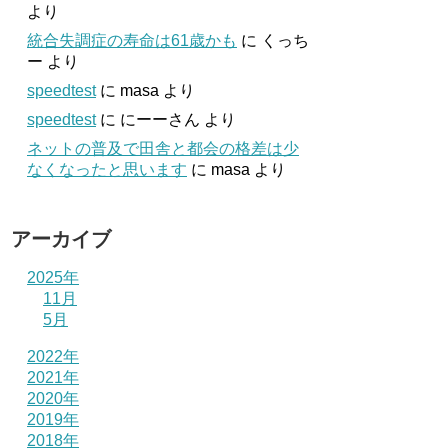
より
統合失調症の寿命は61歳かも
に
くっち
ー
より
speedtest
に
masa
より
speedtest
に
にーーさん
より
ネットの普及で田舎と都会の格差は少
なくなったと思います
に
masa
より
アーカイブ
2025年
11月
5月
2022年
2021年
2020年
2019年
2018年