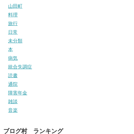
山田町
料理
旅行
日常
未分類
本
病気
統合失調症
読書
通院
障害年金
雑談
音楽
ブログ村 ランキング