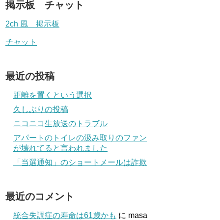
掲示板 チャット
2ch 風 掲示板
チャット
最近の投稿
距離を置くという選択
久しぶりの投稿
ニコニコ生放送のトラブル
アパートのトイレの汲み取りのファン
が壊れてると言われました
「当選通知」のショートメールは詐欺
最近のコメント
統合失調症の寿命は61歳かも
に
masa