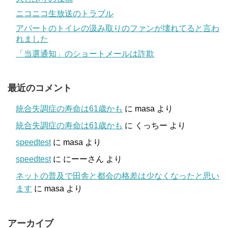
ニコニコ生放送のトラブル
アパートのトイレの汲み取りのファンが壊れてると言わ
れました
「当選通知」のショートメールは詐欺
最近のコメント
統合失調症の寿命は61歳かも
に
masa
より
統合失調症の寿命は61歳かも
に
くっちー
より
speedtest
に
masa
より
speedtest
に
にーーさん
より
ネットの普及で田舎と都会の格差は少なくなったと思い
ます
に
masa
より
アーカイブ