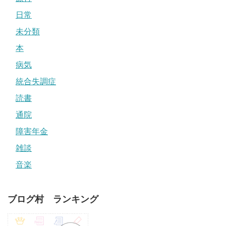
日常
未分類
本
病気
統合失調症
読書
通院
障害年金
雑談
音楽
ブログ村 ランキング