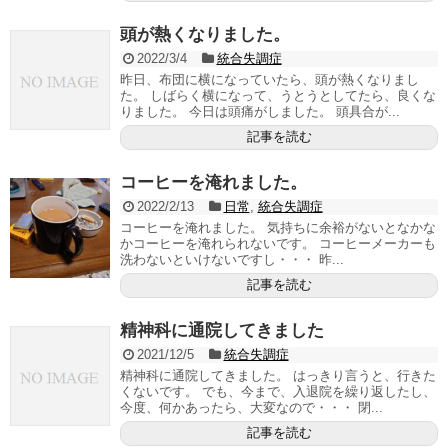
頭が熱くなりました。
2022/3/4
統合失調症
昨日、布団に横になっていたら、頭が熱くなりまし
た。 しばらく横になって、うとうとしてたら、良くな
りました。 今日は頭痛がしました。 頭具合が...
記事を読む
コーヒーを淹れました。
2022/2/13
日常
,
統合失調症
コーヒーを淹れました。 気持ちに余裕がないとなかな
かコーヒーを淹れられないです。 コーヒーメーカーも
洗わないといけないですし・・・ 昨...
記事を読む
精神科に通院してきました
2021/12/5
統合失調症
精神科に通院してきました。 はっきり言うと、行きた
くないです。 でも、今まで、入退院を繰り返したし、
今度、何かあったら、大変なので・・・ 閉...
記事を読む