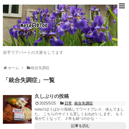
岩手でアパートの大家をしてます
ホーム
統合失調症
「
統合失調症
」
一覧
久しぶりの投稿
2025/5/25
日常
,
統合失調症
noteのほうばかり投稿してワードプレス、休んでまし
た。 こちらのサイトも宜しくおねがいします。 もう
母が亡くなって、２年も経つのかな・・...
記事を読む