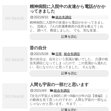
精神病院に入院中の友達から電話がかか
ってきました
2021/8/10
統合失調症
精神病院に入院中の友達から電話がかかってきまし
た。 芸能人 7人の所属事務所の住所を教えてくれ
と。 調べて、郵送しました。 でも、別な友達...
記事を読む
昔の自分
2021/5/28
日常
,
統合失調症
昔の自分は、自分という意識が嫌いでした。 介護や統
合失調症になってしまったので、この意識から逃れた
い、石になりたいと思ってました。 そんな気...
記事を読む
人間も宇宙の一部だと思います
2021/4/9
統合失調症
7次元の宇宙人を師匠に持つ9歳の少年の話【後編】 こ
の動画を見て思ったのですが、人間も宇宙の一部なん
じゃないかと思います。 今まで、...
記事を読む