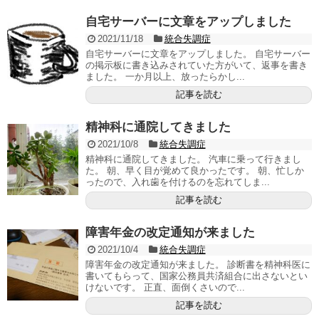
自宅サーバーに文章をアップしました
2021/11/18
統合失調症
自宅サーバーに文章をアップしました。 自宅サーバー
の掲示板に書き込みされていた方がいて、返事を書き
ました。 一か月以上、放ったらかし...
記事を読む
精神科に通院してきました
2021/10/8
統合失調症
精神科に通院してきました。 汽車に乗って行きまし
た。 朝、早く目が覚めて良かったです。 朝、忙しか
ったので、入れ歯を付けるのを忘れてしま...
記事を読む
障害年金の改定通知が来ました
2021/10/4
統合失調症
障害年金の改定通知が来ました。 診断書を精神科医に
書いてもらって、国家公務員共済組合に出さないとい
けないです。 正直、面倒くさいので...
記事を読む