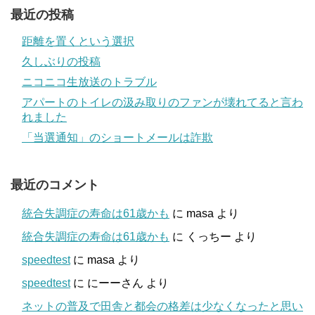
最近の投稿
距離を置くという選択
久しぶりの投稿
ニコニコ生放送のトラブル
アパートのトイレの汲み取りのファンが壊れてると言わ
れました
「当選通知」のショートメールは詐欺
最近のコメント
統合失調症の寿命は61歳かも
に
masa
より
統合失調症の寿命は61歳かも
に
くっちー
より
speedtest
に
masa
より
speedtest
に
にーーさん
より
ネットの普及で田舎と都会の格差は少なくなったと思い