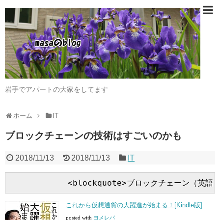
岩手でアパートの大家をしてます
ホーム
IT
ブロックチェーンの技術はすごいのかも
2018/11/13
2018/11/13
IT
これから仮想通貨の大躍進が始まる！[Kindle版]
posted with
ヨメレバ