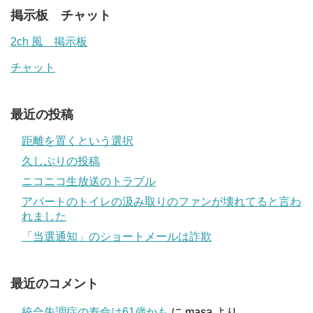
掲示板 チャット
2ch 風 掲示板
チャット
最近の投稿
距離を置くという選択
久しぶりの投稿
ニコニコ生放送のトラブル
アパートのトイレの汲み取りのファンが壊れてると言わ
れました
「当選通知」のショートメールは詐欺
最近のコメント
統合失調症の寿命は61歳かも
に
masa
より