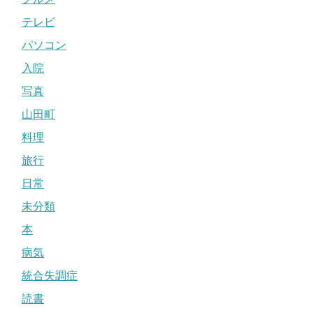
テレビ
パソコン
入院
写真
山田町
料理
旅行
日常
未分類
本
病気
統合失調症
読書