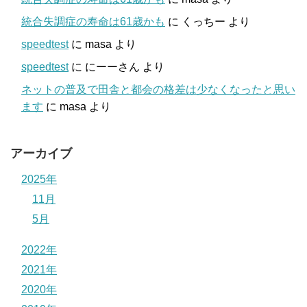
統合失調症の寿命は61歳かも
に
くっちー
より
speedtest
に
masa
より
speedtest
に
にーーさん
より
ネットの普及で田舎と都会の格差は少なくなったと思い
ます
に
masa
より
アーカイブ
2025年
11月
5月
2022年
2021年
2020年