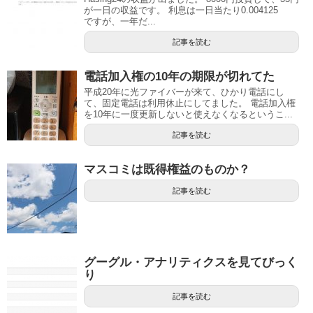
が一日の収益です。 利息は一日当たり0.004125
ですが、一年だ...
記事を読む
電話加入権の10年の期限が切れてた
平成20年に光ファイバーが来て、ひかり電話にし
て、固定電話は利用休止にしてました。 電話加入権
を10年に一度更新しないと使えなくなるというこ...
記事を読む
マスコミは既得権益のものか？
記事を読む
グーグル・アナリティクスを見てびっく
り
記事を読む