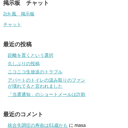
掲示板 チャット
2ch 風 掲示板
チャット
最近の投稿
距離を置くという選択
久しぶりの投稿
ニコニコ生放送のトラブル
アパートのトイレの汲み取りのファン
が壊れてると言われました
「当選通知」のショートメールは詐欺
最近のコメント
統合失調症の寿命は61歳かも
に
masa