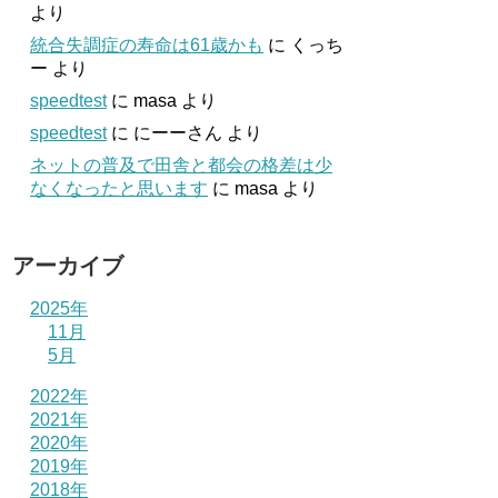
より
統合失調症の寿命は61歳かも
に
くっち
ー
より
speedtest
に
masa
より
speedtest
に
にーーさん
より
ネットの普及で田舎と都会の格差は少
なくなったと思います
に
masa
より
アーカイブ
2025年
11月
5月
2022年
2021年
2020年
2019年
2018年