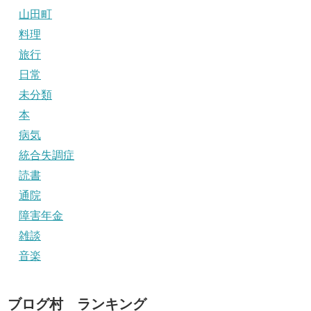
山田町
料理
旅行
日常
未分類
本
病気
統合失調症
読書
通院
障害年金
雑談
音楽
ブログ村 ランキング