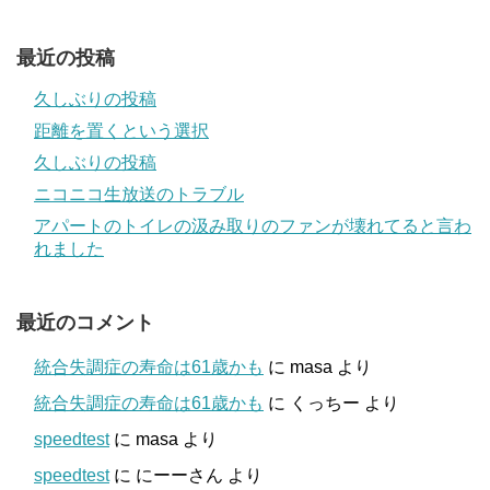
最近の投稿
久しぶりの投稿
距離を置くという選択
久しぶりの投稿
ニコニコ生放送のトラブル
アパートのトイレの汲み取りのファンが壊れてると言わ
れました
最近のコメント
統合失調症の寿命は61歳かも
に
masa
より
統合失調症の寿命は61歳かも
に
くっちー
より
speedtest
に
masa
より
speedtest
に
にーーさん
より