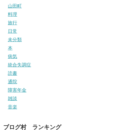
山田町
料理
旅行
日常
未分類
本
病気
統合失調症
読書
通院
障害年金
雑談
音楽
ブログ村 ランキング