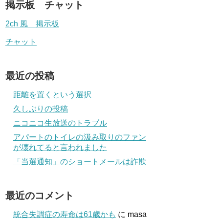
掲示板 チャット
2ch 風 掲示板
チャット
最近の投稿
距離を置くという選択
久しぶりの投稿
ニコニコ生放送のトラブル
アパートのトイレの汲み取りのファン
が壊れてると言われました
「当選通知」のショートメールは詐欺
最近のコメント
統合失調症の寿命は61歳かも
に
masa