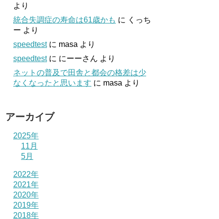
より
統合失調症の寿命は61歳かも
に
くっち
ー
より
speedtest
に
masa
より
speedtest
に
にーーさん
より
ネットの普及で田舎と都会の格差は少
なくなったと思います
に
masa
より
アーカイブ
2025年
11月
5月
2022年
2021年
2020年
2019年
2018年